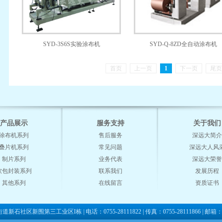
SYD-3S6S实验涂布机
SYD-Q-8ZD全自动涂布机
首页
上一页
1
下一页
尾
产品展示
服务支持
关于我们
涂布机系列
售后服务
深远大简介
叠片机系列
常见问题
深远大人风
制片系列
业务代表
深远大荣誉
软包封装系列
联系我们
发展历程
其他系列
在线留言
资质证书
区新围第三工业区I栋 | 电话：0755-28111822 | 传真：0755-28111866 | 邮箱：sy