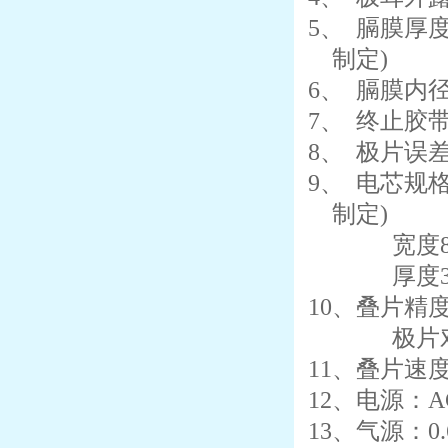
5、
膈膜厚
制定
)
6、
膈膜内
7、
终止胶
8、
极片误
9、
电芯规
制定
)
宽度
厚度
10
、叠片精
极片
11
、叠片速
12
、电源：
A
13
、气源：
0